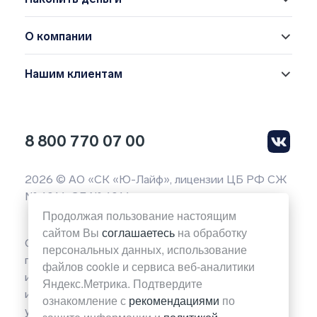
О компании
Нашим клиентам
8 800 770 07 00
2026 © АО «СК «Ю-Лайф», лицензии ЦБ РФ СЖ
№ 4014, СЛ № 4014
Продолжая пользование настоящим
сайтом Вы
соглашаетесь
на обработку
Обращаем ваше внимание на то, что вся
персональных данных, использование
представленная на данной странице сайта
файлов cookie и сервиса веб-аналитики
информация носит исключительно
Яндекс.Метрика. Подтвердите
информационный характер и ни при каких
ознакомление с
рекомендациями
по
условиях не является публичной офертой