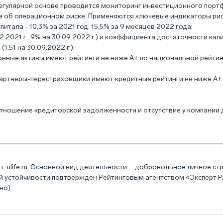
регулярной основе проводится мониторинг инвестиционного портф
е об операционном риске. Применяются ключевые индикаторы рис
тала - 10,3% за 2021 год, 15,5% за 9 месяцев 2022 года;
2021 г., 9% на 30.09.2022 г.) и коэффициента достаточности капита
,51 на 30.09.2022 г.);
онные активы имеют рейтинги не ниже А+ по национальной рейти
партнеры-перестраховщики имеют кредитные рейтинги не ниже А+
тношение кредиторской задолженности и отсутствие у компании 
: ulife.ru. Основной вид деятельности ─ добровольное личное с
 устойчивости подтвержден Рейтинговым агентством «Эксперт РА
но).