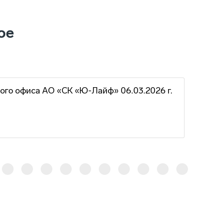
ое
ого офиса АО «СК «Ю-Лайф» 06.03.2026 г.
Гра
г.
16 ф