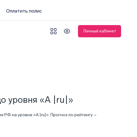
Оплатить полис
Личный кабинет
 уровня «A |ru|»
Ф на уровне «А |ru|». Прогноз по рейтингу –