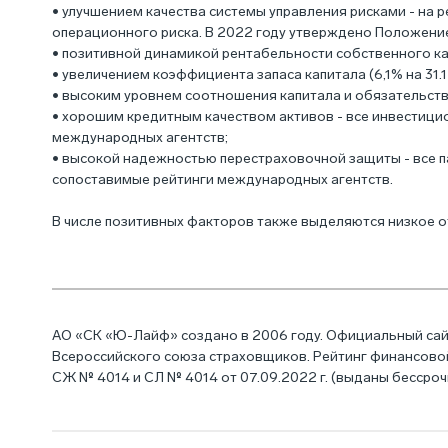
• улучшением качества системы управления рисками - на 
операционного риска. В 2022 году утверждено Положени
• позитивной динамикой рентабельности собственного капи
• увеличением коэффициента запаса капитала (6,1% на 31.12.
• высоким уровнем соотношения капитала и обязательств (1
• хорошим кредитным качеством активов - все инвестици
международных агентств;
• высокой надежностью перестраховочной защиты - все 
сопоставимые рейтинги международных агентств.
В числе позитивных факторов также выделяются низкое о
АО «СК «Ю-Лайф» создано в 2006 году. Официальный сайт
Всероссийского союза страховщиков. Рейтинг финансовой
СЖ № 4014 и СЛ № 4014 от 07.09.2022 г. (выданы бессроч