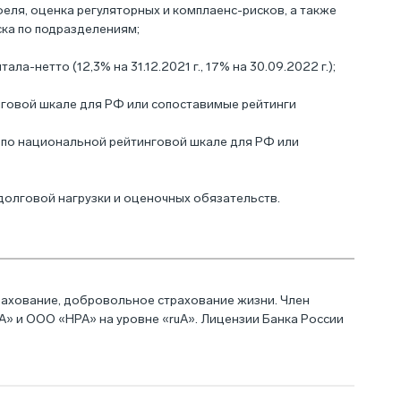
еля, оценка регуляторных и комплаенс-рисков, а также
ка по подразделениям;
ла-нетто (12,3% на 31.12.2021 г., 17% на 30.09.2022 г.);
нговой шкале для РФ или сопоставимые рейтинги
 по национальной рейтинговой шкале для РФ или
долговой нагрузки и оценочных обязательств.
трахование, добровольное страхование жизни. Член
» и ООО «НРА» на уровне «ruА». Лицензии Банка России