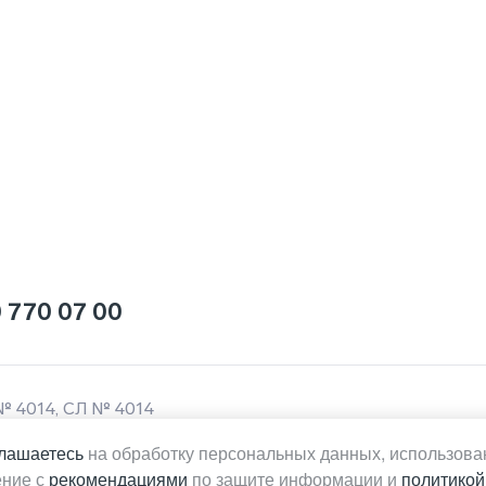
 770 07 00
№ 4014, СЛ № 4014
лашаетесь
на обработку персональных данных, использован
енная на данной странице сайта информация носит исключи
ение с
рекомендациями
по защите информации и
политикой