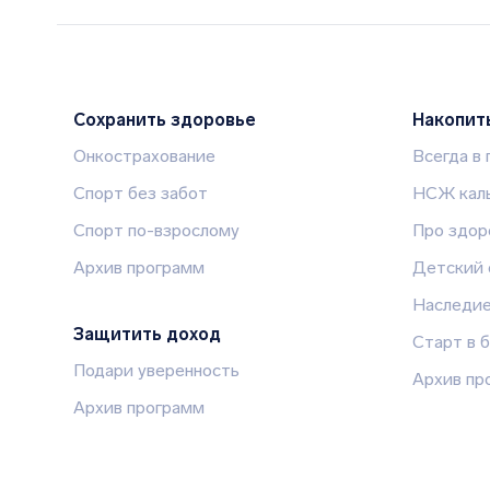
Сохранить здоровье
Накопит
Онкострахование
Всегда в
Спорт без забот
НСЖ каль
Спорт по-взрослому
Про здор
Архив программ
Детский 
Наследи
Защитить доход
Старт в 
Подари уверенность
Архив пр
Архив программ