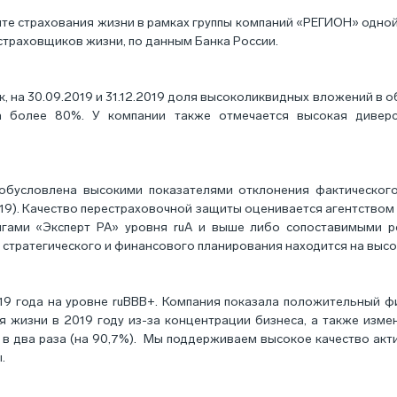
е страхования жизни в рамках группы компаний «РЕГИОН» одной 
страховщиков жизни, по данным Банка России.
, на 30.09.2019 и 31.12.2019 доля высоколиквидных вложений в об
ла более 80%. У компании также отмечается высокая диверс
обусловлена высокими показателями отклонения фактическог
2019). Качество перестраховочной защиты оценивается агентством
нгами «Эксперт РА» уровня ruA и выше либо сопоставимыми ре
стратегического и финансового планирования находится на высо
9 года на уровне ruBBB+. Компания показала положительный фи
я жизни в 2019 году из-за концентрации бизнеса, а также изм
 в два раза (на 90,7%). Мы поддерживаем высокое качество акт
.