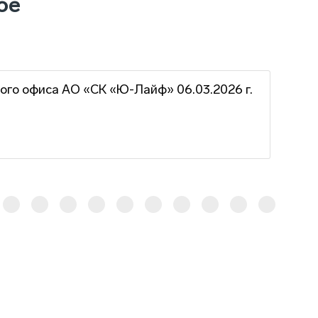
ое
ого офиса АО «СК «Ю-Лайф» 06.03.2026 г.
Гра
г.
16 ф