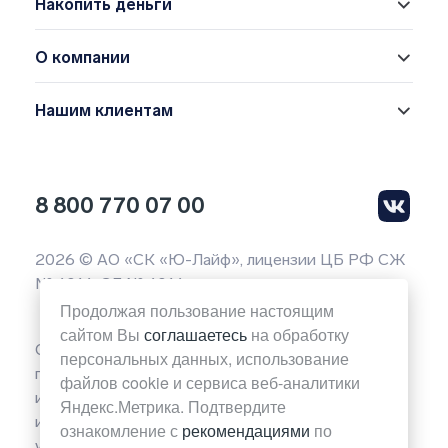
Накопить деньги
О компании
Нашим клиентам
8 800 770 07 00
2026 © АО «СК «Ю-Лайф», лицензии ЦБ РФ СЖ
№ 4014, СЛ № 4014
Продолжая пользование настоящим
сайтом Вы
соглашаетесь
на обработку
Обращаем ваше внимание на то, что вся
персональных данных, использование
представленная на данной странице сайта
файлов cookie и сервиса веб-аналитики
информация носит исключительно
Яндекс.Метрика. Подтвердите
информационный характер и ни при каких
ознакомление с
рекомендациями
по
условиях не является публичной офертой