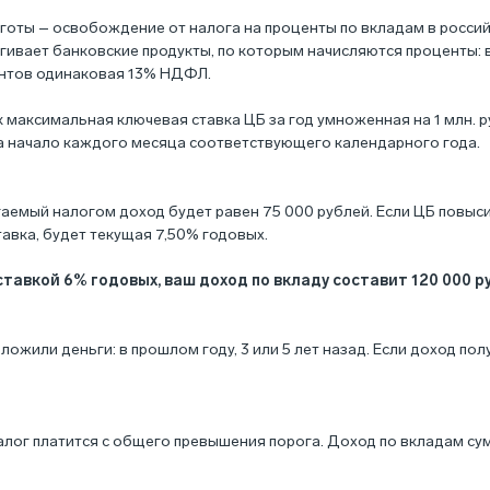
готы – освобождение от налога на проценты по вкладам в российс
рагивает банковские продукты, по которым начисляются проценты: 
ентов одинаковая 13% НДФЛ.
 максимальная ключевая ставка ЦБ за год умноженная на 1 млн. 
а начало каждого месяца соответствующего календарного года.
аемый налогом доход будет равен 75 000 рублей. Если ЦБ повысит
тавка, будет текущая 7,50% годовых.
тавкой 6% годовых, ваш доход по вкладу составит 120 000 рубл
ложили деньги: в прошлом году, 3 или 5 лет назад. Если доход пол
налог платится с общего превышения порога. Доход по вкладам с