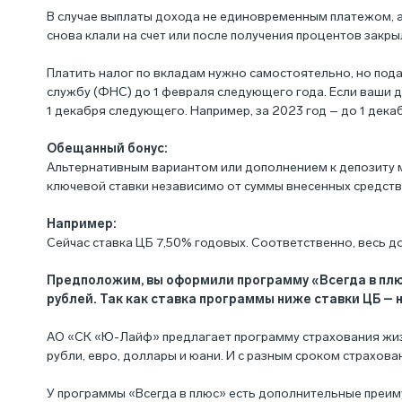
В случае выплаты дохода не единовременным платежом, а
снова клали на счет или после получения процентов закры
Платить налог по вкладам нужно самостоятельно, но под
службу (ФНС) до 1 февраля следующего года. Если ваши 
1 декабря следующего. Например, за 2023 год – до 1 дека
Обещанный бонус:
Альтернативным вариантом или дополнением к депозиту м
ключевой ставки независимо от суммы внесенных средств
Например:
Сейчас ставка ЦБ 7,50% годовых. Соответственно, весь д
Предположим, вы оформили программу «Всегда в плюс»
рублей. Так как ставка программы ниже ставки ЦБ – 
АО «СК «Ю-Лайф» предлагает программу страхования жизн
рубли, евро, доллары и юани. И с разным сроком страховани
У программы «Всегда в плюс» есть дополнительные преим