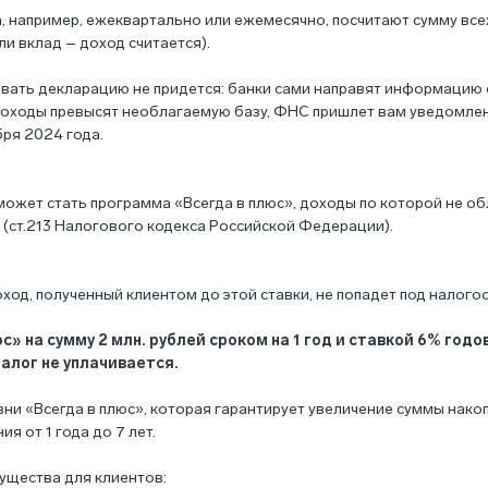
, например, ежеквартально или ежемесячно, посчитают сумму все
ли вклад – доход считается).
авать декларацию не придется: банки сами направят информацию
доходы превысят необлагаемую базу, ФНС пришлет вам уведомлен
бря 2024 года.
ожет стать программа «Всегда в плюс», доходы по которой не об
 (
ст.213 Налогового кодекса Российской Федерации
).
оход, полученный клиентом до этой ставки, не попадет под налог
 на сумму 2 млн. рублей сроком на 1 год и ставкой 6% годо
налог не уплачивается.
и «Всегда в плюс», которая гарантирует увеличение суммы накоп
я от 1 года до 7 лет.
ущества для клиентов: