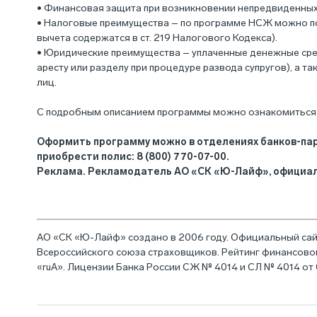
• Финансовая защита при возникновении непредвиденных 
• Налоговые преимущества – по программе НСЖ можно пол
вычета содержатся в ст. 219 Налогового Кодекса).
• Юридические преимущества – уплаченные денежные сред
аресту или разделу при процедуре развода супругов), а 
лиц.
С подробным описанием программы можно ознакомиться
Оформить программу можно в отделениях банков-парт
приобрести полис: 8 (800) 770-07-00.
Реклама. Рекламодатель АО «СК «Ю-Лайф», официальн
АО «СК «Ю-Лайф» создано в 2006 году. Официальный сайт
Всероссийского союза страховщиков. Рейтинг финансово
«ruА». Лицензии Банка России СЖ № 4014 и СЛ № 4014 от 0