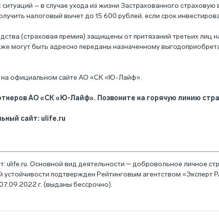
ситуаций – в случае ухода из жизни Застрахованного страховую
учить налоговый вычет до 15 600 рублей, если срок инвестиров
ства (страховая премия) защищены от притязаний третьих лиц на
также могут быть адресно переданы назначенному выгодоприобрет
 на
официальном сайте АО «СК «Ю-Лайф»
.
неров АО «СК «Ю-Лайф». Позвоните на горячую линию страх
ый сайт: ulife.ru
: ulife.ru. Основной вид деятельности ─ добровольное личное с
й устойчивости подтвержден Рейтинговым агентством «Эксперт 
7.09.2022 г. (выданы бессрочно).