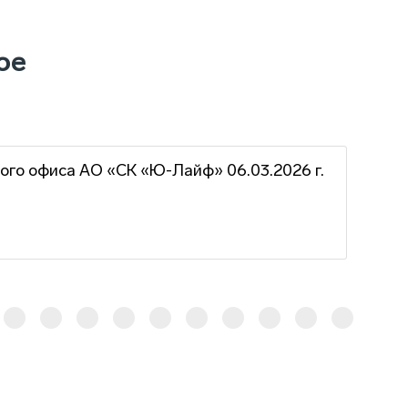
ое
ого офиса АО «СК «Ю-Лайф» 06.03.2026 г.
Гра
г.
16 ф