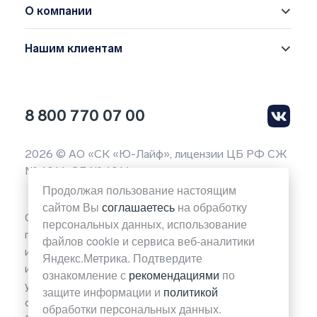
О компании
Нашим клиентам
8 800 770 07 00
2026 © АО «СК «Ю-Лайф», лицензии ЦБ РФ СЖ
№ 4014, СЛ № 4014
Продолжая пользование настоящим
сайтом Вы
соглашаетесь
на обработку
Обращаем ваше внимание на то, что вся
персональных данных, использование
представленная на данной странице сайта
файлов cookie и сервиса веб-аналитики
информация носит исключительно
Яндекс.Метрика. Подтвердите
информационный характер и ни при каких
ознакомление с
рекомендациями
по
условиях не является публичной офертой
защите информации и
политикой
определяемой положениями Статьи 437(2)
обработки персональных данных.