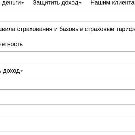
 деньги
Защитить доход
Нашим клиент
авила страхования и базовые страховые тариф
четность
ь доход