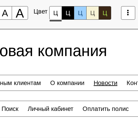
А
А
Цвет
Ц
Ц
Ц
Ц
Ц
овая компания
вным клиентам
О компании
Новости
Кон
Поиск
Личный кабинет
Оплатить полис