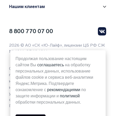
Нашим клиентам
8 800 770 07 00
2026 © АО «СК «Ю-Лайф», лицензии ЦБ РФ СЖ
№ 4014, СЛ № 4014
Продолжая пользование настоящим
сайтом Вы
соглашаетесь
на обработку
Обращаем ваше внимание на то, что вся
персональных данных, использование
представленная на данной странице сайта
файлов cookie и сервиса веб-аналитики
информация носит исключительно
Яндекс.Метрика. Подтвердите
информационный характер и ни при каких
ознакомление с
рекомендациями
по
условиях не является публичной офертой
защите информации и
политикой
определяемой положениями Статьи 437(2)
обработки персональных данных.
Гражданского кодекса Российской Федерации.