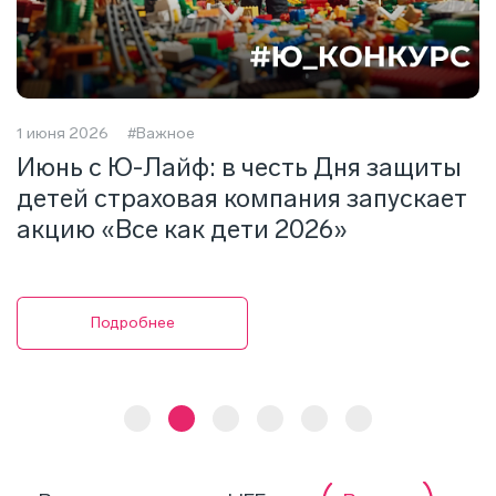
1 июня 2026
#Важное
2
Июнь с Ю-Лайф: в честь Дня защиты
Г
детей страховая компания запускает
А
акцию «Все как дети 2026»
1
Подробнее