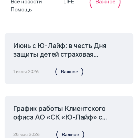
Все новости
LIFE
Важное
Помощь
Июнь с Ю-Лайф: в честь Дня
защиты детей страховая
компания запускает акцию «Все
как дети 2026»
Важное
1 июня 2026
График работы Клиентского
офиса АО «СК «Ю-Лайф» с
11.06.2026 г. по 14.06.2026 г.
Важное
28 мая 2026