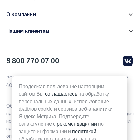
О компании
Нашим клиентам
8 800 770 07 00
2026 © АО «СК «Ю-Лайф», лицензии ЦБ РФ СЖ №
4014, СЛ № 4014
Продолжая пользование настоящим
сайтом Вы
соглашаетесь
на обработку
персональных данных, использование
Обращаем ваше внимание на то, что вся
файлов cookie и сервиса веб-аналитики
представленная на данной странице сайта информация
Яндекс.Метрика. Подтвердите
носит исключительно информационный характер и ни
ознакомление с
рекомендациями
по
при каких условиях не является публичной офертой
защите информации и
политикой
определяемой положениями Статьи 437(2)
обработки персональных данных.