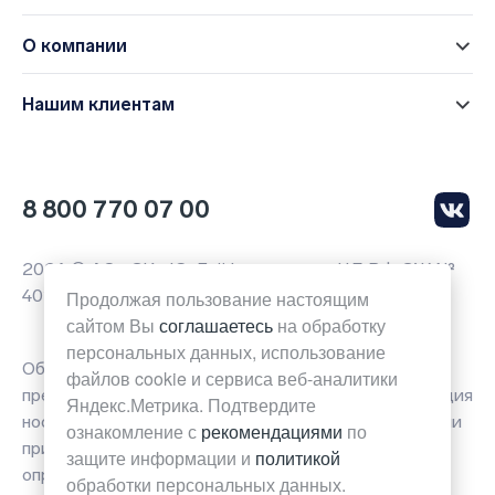
О компании
Нашим клиентам
8 800 770 07 00
2026 © АО «СК «Ю-Лайф», лицензии ЦБ РФ СЖ №
4014, СЛ № 4014
Продолжая пользование настоящим
сайтом Вы
соглашаетесь
на обработку
персональных данных, использование
Обращаем ваше внимание на то, что вся
файлов cookie и сервиса веб-аналитики
представленная на данной странице сайта информация
Яндекс.Метрика. Подтвердите
носит исключительно информационный характер и ни
ознакомление с
рекомендациями
по
при каких условиях не является публичной офертой
защите информации и
политикой
определяемой положениями Статьи 437(2)
обработки персональных данных.