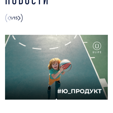
1
/
15