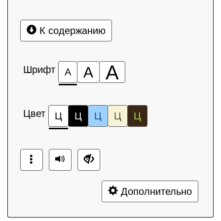
К содержанию
А
Шрифт
А
А
Цвет
Ц
Ц
Ц
Ц
Ц
Дополнительно