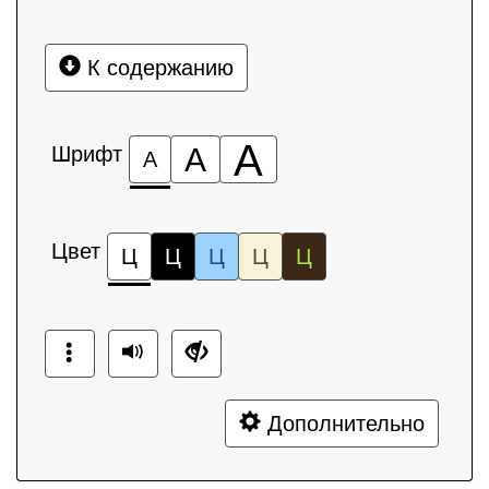
К содержанию
А
Шрифт
А
А
Цвет
Ц
Ц
Ц
Ц
Ц
Дополнительно