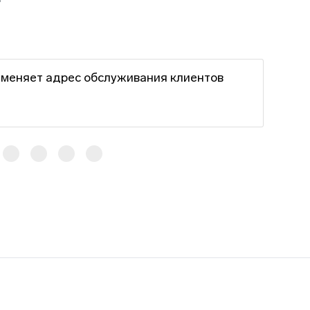
 меняет адрес обслуживания клиентов
Рабо
пра
25 д