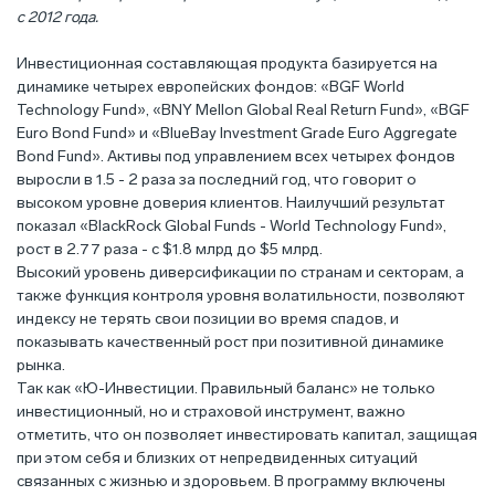
с 2012 года.
Инвестиционная составляющая продукта базируется на
динамике четырех европейских фондов: «BGF World
Technology Fund», «BNY Mellon Global Real Return Fund», «BGF
Euro Bond Fund» и «BlueBay Investment Grade Euro Aggregate
Bond Fund». Активы под управлением всех четырех фондов
выросли в 1.5 - 2 раза за последний год, что говорит о
высоком уровне доверия клиентов. Наилучший результат
показал «BlackRock Global Funds - World Technology Fund»,
рост в 2.77 раза - с $1.8 млрд до $5 млрд.
Высокий уровень диверсификации по странам и секторам, а
также функция контроля уровня волатильности, позволяют
индексу не терять свои позиции во время спадов, и
показывать качественный рост при позитивной динамике
рынка.
Так как «Ю-Инвестиции. Правильный баланс» не только
инвестиционный, но и страховой инструмент, важно
отметить, что он позволяет инвестировать капитал, защищая
при этом себя и близких от непредвиденных ситуаций
связанных с жизнью и здоровьем. В программу включены