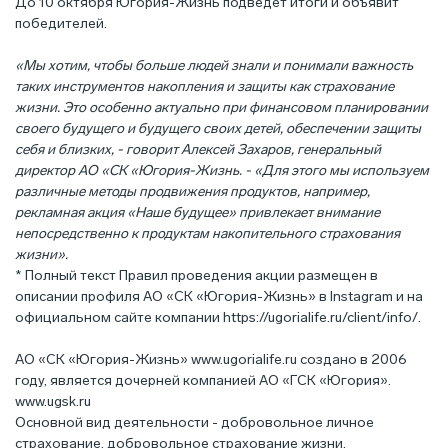
До 10 октября Югория-Жизнь подведет итоги и объявит
победителей.
«Мы хотим, чтобы больше людей знали и понимали важность
таких инструментов накопления и защиты как страхование
жизни. Это особенно актуально при финансовом планировании
своего будущего и будущего своих детей, обеспечении защиты
себя и близких, - говорит Алексей Захаров, генеральный
директор АО «СК «Югория-Жизнь. - «Для этого мы используем
различные методы продвижения продуктов, например,
рекламная акция «Наше будущее» привлекает внимание
непосредственно к продуктам накопительного страхования
жизни».
* Полный текст Правил проведения акции размещен в
описании профиля АО «СК «Югория-Жизнь» в Instagram и на
официальном сайте компании
https://ugorialife.ru/client/info/
.
АО «СК «Югория-Жизнь»
www.ugorialife.ru
создано в 2006
году, является дочерней компанией АО «ГСК «Югория».
www.ugsk.ru
Основной вид деятельности - добровольное личное
страхование, добровольное страхование жизни.