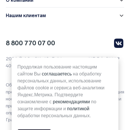
О компании
Нашим клиентам
8 800 770 07 00
2026 © АО «СК «Ю-Лайф», лицензии ЦБ РФ СЖ №
4014, СЛ № 4014
Продолжая пользование настоящим
сайтом Вы
соглашаетесь
на обработку
персональных данных, использование
Обращаем ваше внимание на то, что вся
файлов cookie и сервиса веб-аналитики
представленная на данной странице сайта информация
Яндекс.Метрика. Подтвердите
носит исключительно информационный характер и ни
ознакомление с
рекомендациями
по
при каких условиях не является публичной офертой
защите информации и
политикой
определяемой положениями Статьи 437(2)
обработки персональных данных.
Гражданского кодекса Российской Федерации.