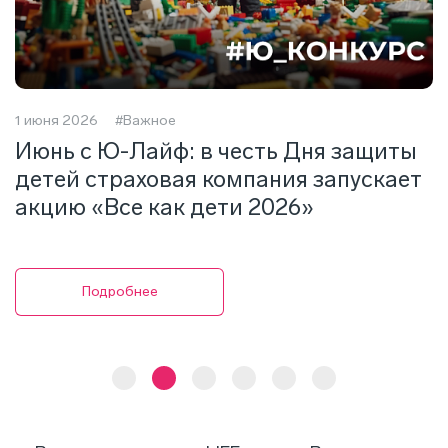
1 июня 2026
#Важное
2
Июнь с Ю-Лайф: в честь Дня защиты
Г
детей страховая компания запускает
А
акцию «Все как дети 2026»
1
Подробнее